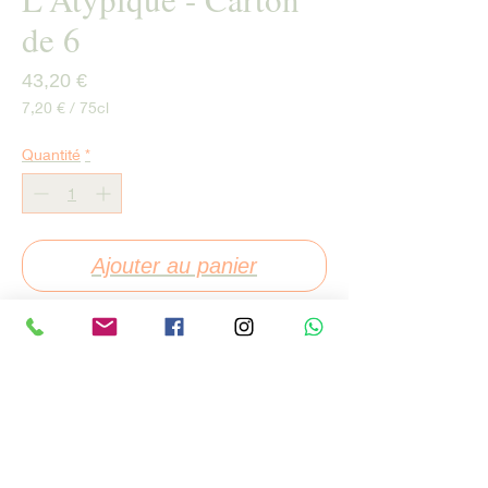
de 6
Prix
43,20 €
7,20 €
/
75cl
7,20 €
pour
Quantité
*
75
Centilitres
Ajouter au panier
Commander et payer
Millésime
: 2024
Cépage
: 100% Chardonnay