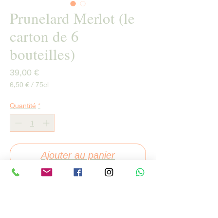
Prunelard Merlot (le
carton de 6
bouteilles)
Prix
39,00 €
6,50 €
/
75cl
6,50 €
pour
Quantité
*
75
Centilitres
Ajouter au panier
Commander et payer
Millésime
: 2025