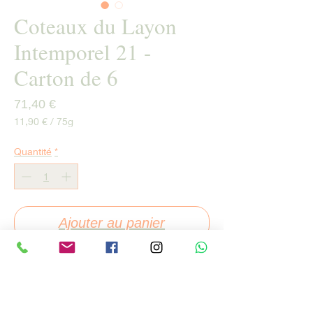
Coteaux du Layon
Intemporel 21 -
Carton de 6
Prix
71,40 €
11,90 €
/
75g
11,90 €
pour
Quantité
*
75
Grammes
Ajouter au panier
Commander et payer
Millésime
: 2021